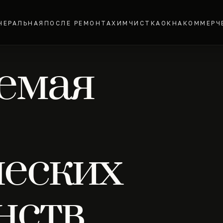
НЕРАЛЬНАЯ
ПОСЛЕ РЕМОНТА
ХИМЧИСТКА
ОКНА
КОММЕРЧ
емая
еских
нств