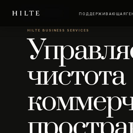
Главная
→
Для бизнеса
ПОДДЕРЖИВАЮЩАЯ
ГЕ
HILTE BUSINESS SERVICES
Управля
чистота
коммерч
простра