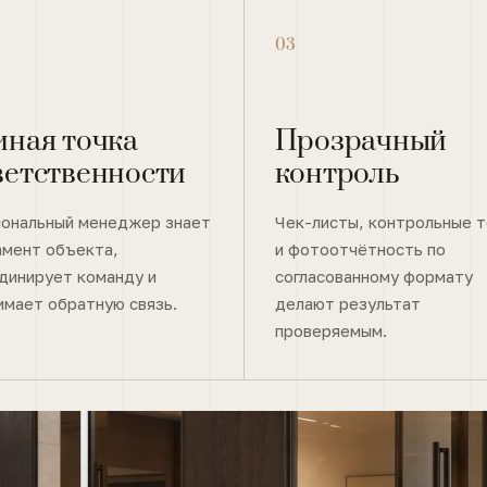
03
иная точка
Прозрачный
ветственности
контроль
ональный менеджер знает
Чек-листы, контрольные т
амент объекта,
и фотоотчётность по
динирует команду и
согласованному формату
имает обратную связь.
делают результат
проверяемым.