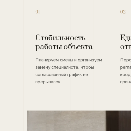
01
02
Стабильность
Ед
работы объекта
от
Планируем смены и организуем
Перс
замену специалиста, чтобы
регл
согласованный график не
коор
прерывался.
прин