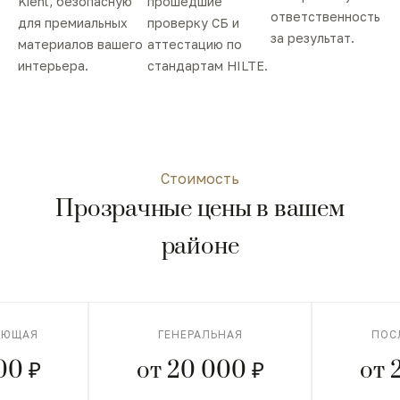
Kiehl, безопасную
прошедшие
ответственность
для премиальных
проверку СБ и
за результат.
материалов вашего
аттестацию по
интерьера.
стандартам HILTE.
Стоимость
Прозрачные цены в вашем
районе
АЮЩАЯ
ГЕНЕРАЛЬНАЯ
ПОС
00 ₽
от 20 000 ₽
от 