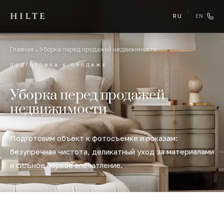
|
RU
EN
Главная
→
Уборка перед продажей недвижимости
ПОДГОТОВКА К ПРОДАЖЕ
Уборка перед продажей
недвижимости
Подготовим объект к фотосъемке и показам:
безупречная чистота, деликатный уход за материалами
и сильное первое впечатление.