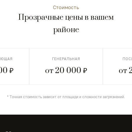
Стоимость
Прозрачные цены в вашем
районе
АЮЩАЯ
ГЕНЕРАЛЬНАЯ
ПОС
00 ₽
от 20 000 ₽
от 
* Точная стоимость зависит от площади и сложности загрязнений.