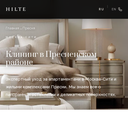
|
RU
EN
Главная
→
Пресня
МОСКВА-СИТИ
Клининг в Пресненском
районе
Экспертный уход за апартаментами в Москва-Сити и
жилыми комплексами Пресни. Мы знаем все о
панорамном остеклении и деликатных поверхностях.