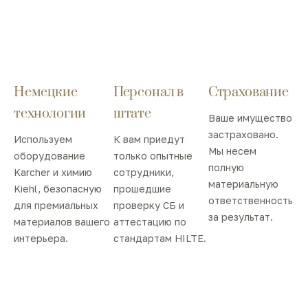
Немецкие
Персонал в
Страхование
технологии
штате
Ваше имущество
застраховано.
Используем
К вам приедут
Мы несем
оборудование
только опытные
полную
Karcher и химию
сотрудники,
материальную
Kiehl, безопасную
прошедшие
ответственность
для премиальных
проверку СБ и
за результат.
материалов вашего
аттестацию по
интерьера.
стандартам HILTE.