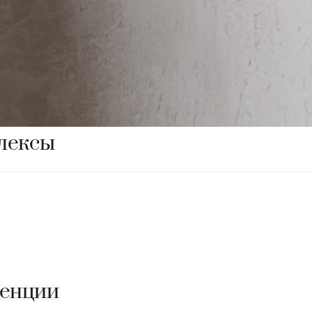
лексы
денции