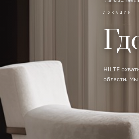
Главная
→
Геогр
ЛОКАЦИИ
Гд
HILTE охват
области. Мы 