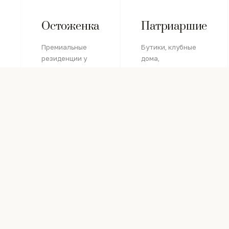
Остоженка
Патриаршие
Премиальные
Бутики, клубные
резиденции у
дома,
Бульварного
исторические
кольца
интерьеры
ПОДРОБНЕЕ →
ПОДРОБНЕЕ →