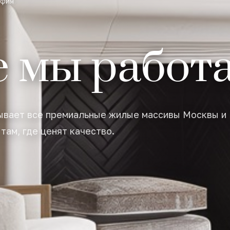
афия
е мы работ
ывает все премиальные жилые массивы Москвы и
там, где ценят качество.