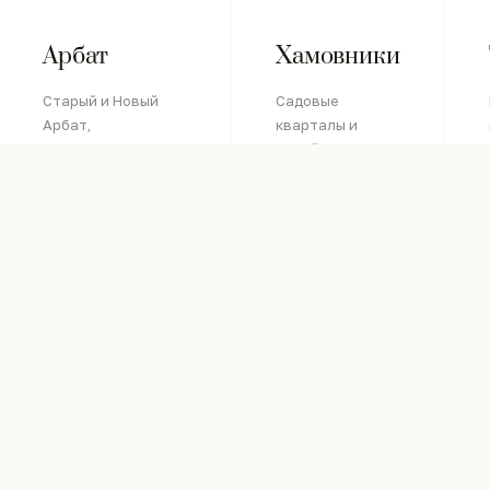
Арбат
Хамовники
Старый и Новый
Садовые
Арбат,
кварталы и
представительские
семейные
квартиры
резиденции
бизнес-класса
ПОДРОБНЕЕ →
ПОДРОБНЕЕ →