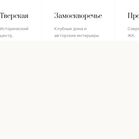
Тверская
Замоскворечье
Пр
Исторический
Клубные дома и
Совр
центр,
авторские интерьеры
ЖК,
апартаменты
пентх
и офисные
видо
ПОДРОБНЕЕ →
пространства
квар
ПОДРОБНЕЕ
ПОД
→
→